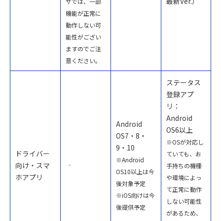
最新Ver.）
ザでは、一部
機能が正常に
動作しない可
能性がござい
ますのでご注
意ください。
ステータス
登録アプ
リ：
Android
Android
OS6以上
OS7・8・
※OSが対応し
9・10
ドライバー
ていても、お
※Android
‐
向け・スマ
手持ちの機種
OS10以上は今
ホアプリ
や環境によっ
後対象予定
て正常に動作
※iOS向けは今
しない可能性
後提供予定
があるため、