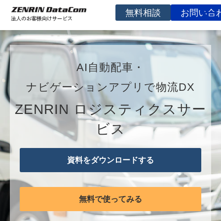
無料相談
お問い合
サービスを探す
事例
AI自動配車・
お役立ち資料
ナビゲーションアプリで物流DX
コラム
ZENRIN ロジスティクスサー
イベント
ビス
よくあるご質問
企業情報
資料をダウンロードする
無料で使ってみる