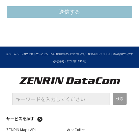
人情報の取扱いについてはプライバシーポリシーをご確認く
ださい。
株式会社ゼンリンデータコム 情報管理委員会 委員長 個人
情報保護管理者
当ホームページ内で使用しているゼンリン社製地図等の利用については、株式会社ゼンリンより許諾を得ています
（許諾番号：Z20LE第1591号）
サービスを探す
ZENRIN Maps API
AreaCutter