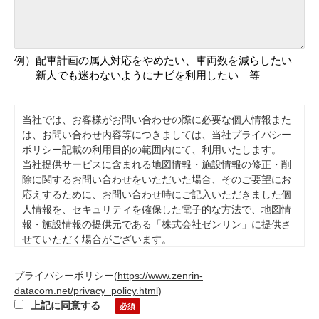
例）配車計画の属人対応をやめたい、車両数を減らしたい
新人でも迷わないようにナビを利用したい 等
当社では、お客様がお問い合わせの際に必要な個人情報また
は、お問い合わせ内容等につきましては、当社プライバシー
ポリシー記載の利用目的の範囲内にて、利用いたします。
当社提供サービスに含まれる地図情報・施設情報の修正・削
除に関するお問い合わせをいただいた場合、そのご要望にお
応えするために、お問い合わせ時にご記入いただきました個
人情報を、セキュリティを確保した電子的な方法で、地図情
報・施設情報の提供元である「株式会社ゼンリン」に提供さ
せていただく場合がございます。
また、本目的の範囲内で委託先に開示をする場合がありま
す。当社が必要とする情報をご提供頂かない場合ご要望にお
プライバシーポリシー
(
https://www.zenrin-
応えできない場合がございます。お客様は、個人情報の開示
datacom.net/privacy_policy.html
)
等、苦情・相談をする事ができますので、もしございました
上記に同意する
らprivacy@zenrin-datacom.netまでご連絡下さい。その他個