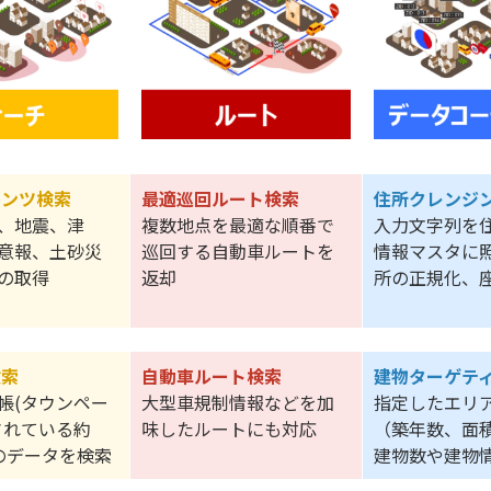
テンツ検索
最適巡回ルート検索
住所クレンジ
、地震、津
複数地点を最適な順番で
入力文字列を
意報、土砂災
巡回する自動車ルートを
情報マスタに
の取得
返却
所の正規化、
検索
自動車ルート検索
建物ターゲテ
帳(タウンペー
大型車規制情報などを加
指定したエリ
されている約
味したルートにも対応
（築年数、面
種のデータを検索
建物数や建物