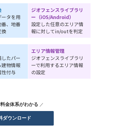
換
ジオフェンスライブラリ
データを用
ー（iOS/Android）
地番、地番
設定した任意のエリア情
変換
報に対してin/outを判定
エリア情報管理
備したパー
ジオフェンスライブラリ
ら建物情報
ーで利用するエリア情報
属性付与
の設定
や料金体系がわかる
／
料ダウンロード