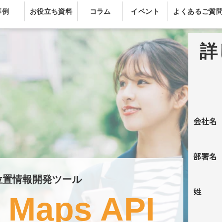
事例
お役立ち資料
コラム
イベント
よくあるご質
詳
会社名
部署名
位置情報開発ツール
姓
 Maps API