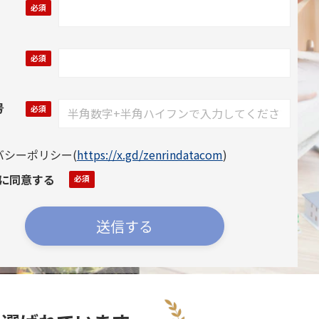
号
バシーポリシー
(
https://x.gd/zenrindatacom
)
に同意する