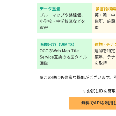
データ重畳
多言語検
ブルーマップや路線価、
英・韓・中
小学校・中学校区などを
住所、施設
取得
索
画像出力（WMTS）
建物
テナ
・
OGCのWeb Map Tile
建物を特定
Service互換の地図タイル
築年、テナ
画像
を取得
※この他にも豊富な機能がございます。
お試しIDを簡
＼
無料でAPIを利用