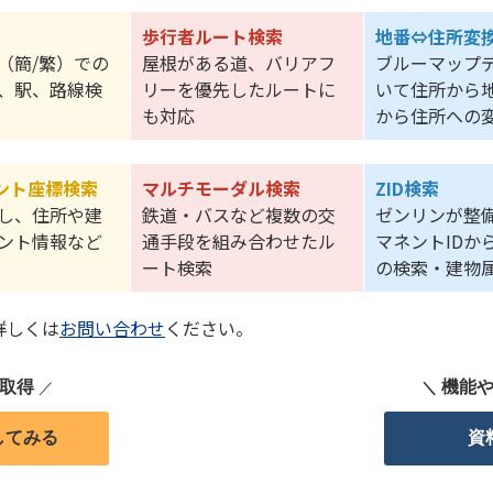
索
歩行者ルート検索
地番⇔住所変
（簡/繁）での
屋根がある道、バリアフ
ブルーマップ
、駅、路線検
リーを優先したルートに
いて住所から
も対応
から住所への
ント座標検索
マルチモーダル検索
ZID検索
し、住所や建
鉄道・バスなど複数の交
ゼンリンが整
ント情報など
通手段を組み合わせたル
マネントIDか
ート検索
の検索・建物
詳しくは
お問い合わせ
ください。
単取得
機能
／
＼
してみる
資