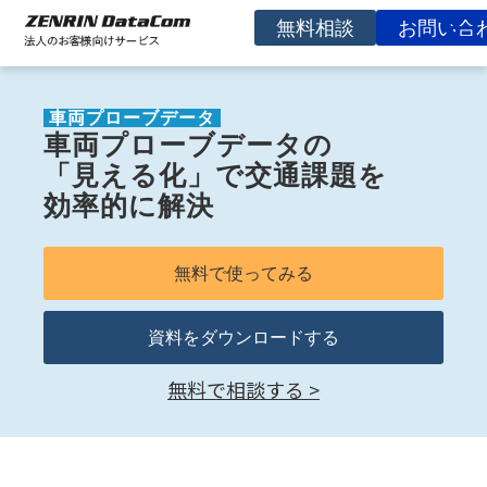
無料相談
お問い合
サービスを探す
車両プローブデータ
事例
車両プローブデータ
の
お役立ち資料
「見える化」
で
交通課題を
効率的に解決
コラム
イベント
無料で使ってみる
よくあるご質問
資料をダウンロードする
企業情報
無料で相談する >