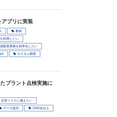
をアプリに実装
ス
事例
を利用したい
員配置業務を効率化したい
aS
カスタム開発
したプラント点検実施に
災害リスクに備えたい
データ提供
2000名以上