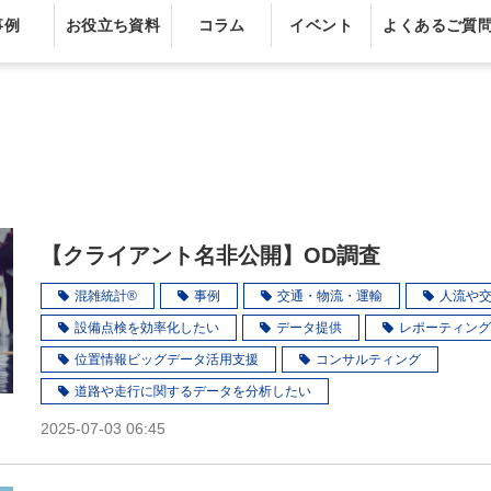
事例
お役立ち資料
コラム
イベント
よくあるご質
【クライアント名非公開】OD調査
混雑統計®
事例
交通・物流・運輸
人流や
設備点検を効率化したい
データ提供
レポーティング
位置情報ビッグデータ活用支援
コンサルティング
道路や走行に関するデータを分析したい
2025-07-03 06:45