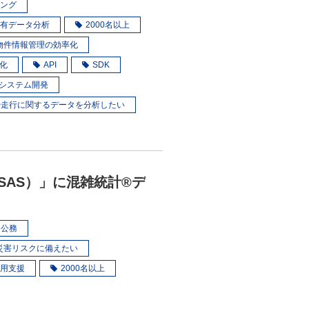
ング
有データ分析
2000名以上
物件情報管理の効率化
化
API
SDK
システム開発
や走行に関するデータを分析したい
SAS）」に混雑統計®デ
・公務
災害リスクに備えたい
用支援
2000名以上