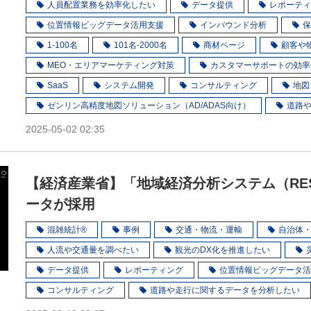
人員配置業務を効率化したい
データ提供
レポーティ
位置情報ビッグデータ活用支援
インバウンド分析
保
1-100名
101名-2000名
商材ページ
顧客や
MEO・エリアマーケティング対策
カスタマーサポートの効率
SaaS
システム開発
コンサルティング
地図
ゼンリン高精度地図ソリューション（AD/ADAS向け）
道路
2025-05-02 02:35
【経済産業省】「地域経済分析システム（RE
ータが採用
混雑統計®
事例
交通・物流・運輸
自治体
人流や交通量を調べたい
観光のDX化を推進したい
データ提供
レポーティング
位置情報ビッグデータ活
コンサルティング
道路や走行に関するデータを分析したい