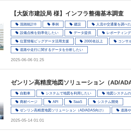
【大阪市建設局 様】インフラ整備基本調査
混雑統計®
事例
建設
人流や交通量を調べ
設備点検を効率化したい
データ提供
レポーティング
位置情報ビッグデータ活用支援
2000名以上
コンサ
道路や走行に関するデータを分析したい
2025-06-06 01:25
ゼンリン高精度地図ソリューション（AD/AD
自動車
システムで地図を利用したい
地図システムの
商材ページ
API
SaaS
システム開発
ゼンリン高精度地図ソリューション（AD/ADAS向け）
道路
2025-05-14 01:01