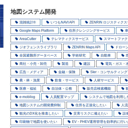
地図システム開発
混雑統計®
いつもNAVI API
ZENRIN ロジスティク
Google Maps Platform
住所クレンジングサービス
AreaCutter
テレマティクスサービス
スマートファク
ジオフェンスライブラリ
ZENRIN Maps API
ドロー
全国避難所データベース
学術研究
自動車
商社・小売・卸売
製造
建設
電気・ガス・
広告・メディア
金融・保険
SIer・コンサルティング
農・林・漁業
飲食・サービス
人材サービス
医療・福祉
自治体・公務
販売店検索機能
e-mobilog
人員配置マップ
システムで地図を利用し
地図システムの開発費抑制
住所を正規化したい
人流
観光のDX化を推進したい
災害リスクに備えたい
設
印刷物で地図を使いたい
EV・PHEV運用管理を効率的に行い