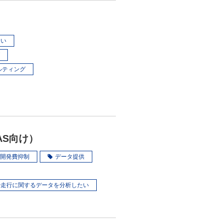
たい
ルティング
AS向け）
開発費抑制
データ提供
や走行に関するデータを分析したい