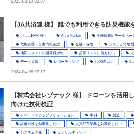
2025-02-13 02:07
【JA共済連 様】 誰でも利用できる防災機能
いつもNAVI API
Area Marker
全国避難所データベー
危機管理・災害情報確認
金融・保険
システムで地図
地図システムの開発費抑制
災害リスクに備えたい
人
データ提供
レポーティング
2000名以上
Sa
2024-04-08 07:17
【株式会社レゾナック 様】 ドローンを活用
向けた技術検証
ドローンスナップソリューション
事例
製造
設備点検を効率化したい
人員配置業務を効率化したい
システム開発
コンサルティング