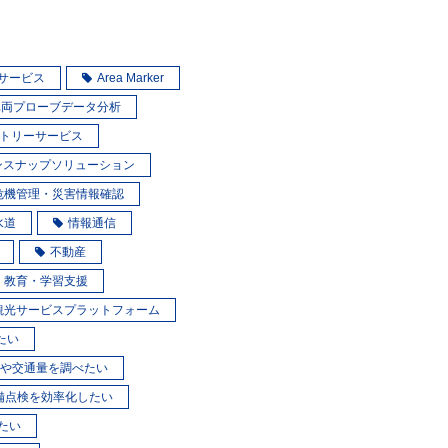
スサービス
Area Marker
車両プローブデータ分析
トリーサービス
ンスナップソリューション
危機管理・災害情報確認
水道
情報通信
不動産
教育・学習支援
観光サービスプラットフォーム
たい
や交通量を調べたい
備点検を効率化したい
たい