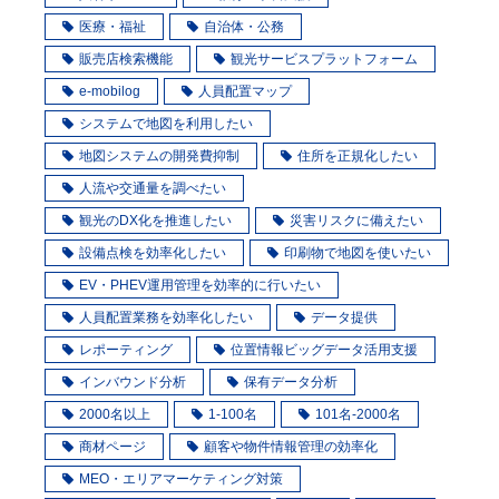
医療・福祉
自治体・公務
販売店検索機能
観光サービスプラットフォーム
e-mobilog
人員配置マップ
システムで地図を利用したい
地図システムの開発費抑制
住所を正規化したい
人流や交通量を調べたい
観光のDX化を推進したい
災害リスクに備えたい
設備点検を効率化したい
印刷物で地図を使いたい
EV・PHEV運用管理を効率的に行いたい
人員配置業務を効率化したい
データ提供
レポーティング
位置情報ビッグデータ活用支援
インバウンド分析
保有データ分析
2000名以上
1-100名
101名-2000名
商材ページ
顧客や物件情報管理の効率化
MEO・エリアマーケティング対策