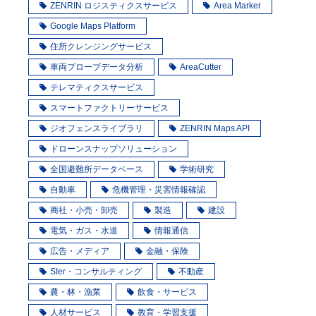
ZENRIN ロジスティクスサービス
Area Marker
Google Maps Platform
住所クレンジングサービス
車両プローブデータ分析
AreaCutter
テレマティクスサービス
スマートファクトリーサービス
ジオフェンスライブラリ
ZENRIN Maps API
ドローンスナップソリューション
全国避難所データベース
学術研究
自動車
危機管理・災害情報確認
商社・小売・卸売
製造
建設
電気・ガス・水道
情報通信
広告・メディア
金融・保険
SIer・コンサルティング
不動産
農・林・漁業
飲食・サービス
人材サービス
教育・学習支援