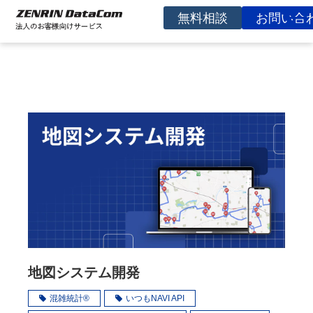
無料相談
お問い合
サービスを探す
事例
お役立ち資料
コラム
イベント
よくあるご質問
企業情報
地図システム開発
混雑統計®
いつもNAVI API