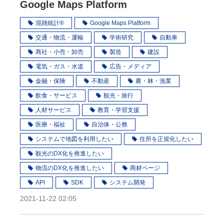
Google Maps Platform
混雑統計®
Google Maps Platform
交通・物流・運輸
学術研究
自動車
商社・小売・卸売
製造
建設
電気・ガス・水道
広告・メディア
金融・保険
不動産
農・林・漁業
飲食・サービス
観光・旅行
人材サービス
教育・学習支援
医療・福祉
自治体・公務
システムで地図を利用したい
住所を正規化したい
観光のDX化を推進したい
物流のDX化を推進したい
商材ページ
API
SDK
システム開発
2021-11-22 02:05