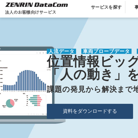
サービスを探す
人流データ
 車両プローブデータ 
位置情報ビッ
「人の動き」
課題の発見から解決まで
資料をダウンロードする