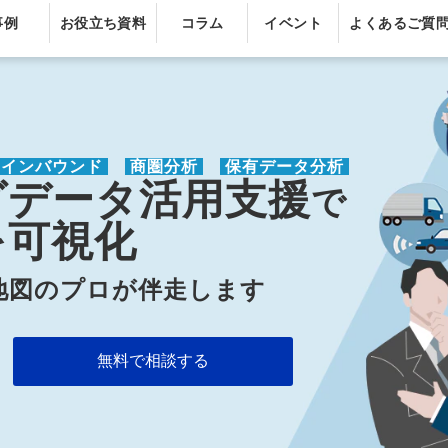
事例
お役立ち資料
コラム
イベント
よくあるご質
 インバウンド 
 商圏分析 
 保有データ分析 
グデータ活用支援
で
を可視化
地図のプロが伴走します
無料で相談する