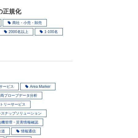
の正規化
商社・小売・卸売
2000名以上
1-100名
スサービス
Area Marker
車両プローブデータ分析
トリーサービス
ンスナップソリューション
危機管理・災害情報確認
水道
情報通信