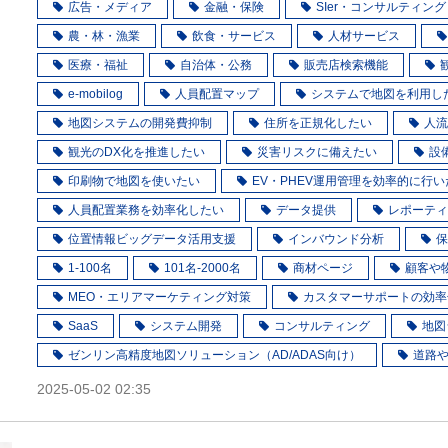
広告・メディア
金融・保険
SIer・コンサルティング
農・林・漁業
飲食・サービス
人材サービス
医療・福祉
自治体・公務
販売店検索機能
e-mobilog
人員配置マップ
システムで地図を利用し
地図システムの開発費抑制
住所を正規化したい
人流
観光のDX化を推進したい
災害リスクに備えたい
設
印刷物で地図を使いたい
EV・PHEV運用管理を効率的に行い
人員配置業務を効率化したい
データ提供
レポーティ
位置情報ビッグデータ活用支援
インバウンド分析
保
1-100名
101名-2000名
商材ページ
顧客や
MEO・エリアマーケティング対策
カスタマーサポートの効率
SaaS
システム開発
コンサルティング
地図
ゼンリン高精度地図ソリューション（AD/ADAS向け）
道路
2025-05-02 02:35