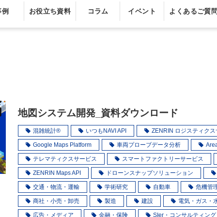
事例
お役立ち資料
コラム
イベント
よくあるご質
地図システム開発_資料ダウンロード
混雑統計®
いつもNAVI API
ZENRIN ロジスティク
Google Maps Platform
車両プローブデータ分析
Are
テレマティクスサービス
スマートファクトリーサービス
ZENRIN Maps API
ドローンスナップソリューション
交通・物流・運輸
学術研究
自動車
危機管
商社・小売・卸売
製造
建設
電気・ガス・
広告・メディア
金融・保険
SIer・コンサルティング