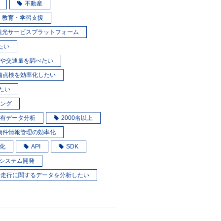
不動産
教育・学習支援
観光サービスプラットフォーム
たい
や交通量を調べたい
備点検を効率化したい
たい
ング
有データ分析
2000名以上
物件情報管理の効率化
化
API
SDK
システム開発
や走行に関するデータを分析したい