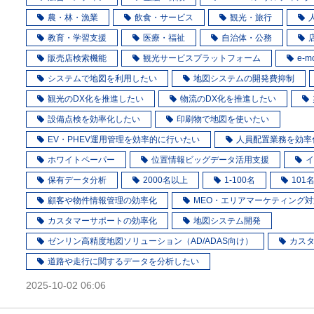
農・林・漁業
飲食・サービス
観光・旅行
教育・学習支援
医療・福祉
自治体・公務
販売店検索機能
観光サービスプラットフォーム
e-m
システムで地図を利用したい
地図システムの開発費抑制
観光のDX化を推進したい
物流のDX化を推進したい
設備点検を効率化したい
印刷物で地図を使いたい
EV・PHEV運用管理を効率的に行いたい
人員配置業務を効率
ホワイトペーパー
位置情報ビッグデータ活用支援
イ
保有データ分析
2000名以上
1-100名
101名
顧客や物件情報管理の効率化
MEO・エリアマーケティング対
カスタマーサポートの効率化
地図システム開発
ゼンリン高精度地図ソリューション（AD/ADAS向け）
カス
道路や走行に関するデータを分析したい
2025-10-02 06:06