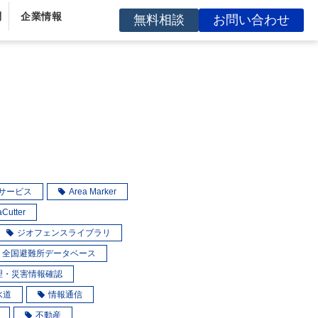
問
企業情報
無料相談
お問い合わせ
スサービス
Area Marker
aCutter
ジオフェンスライブラリ
全国避難所データベース
理・災害情報確認
水道
情報通信
不動産