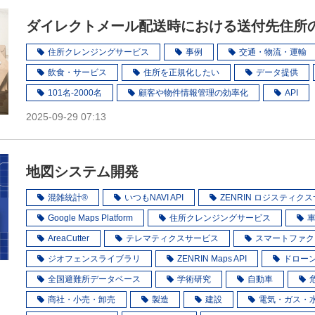
ダイレクトメール配送時における送付先住所
住所クレンジングサービス
事例
交通・物流・運輸
飲食・サービス
住所を正規化したい
データ提供
101名-2000名
顧客や物件情報管理の効率化
API
2025-09-29 07:13
地図システム開発
混雑統計®
いつもNAVI API
ZENRIN ロジスティク
Google Maps Platform
住所クレンジングサービス
AreaCutter
テレマティクスサービス
スマートファク
ジオフェンスライブラリ
ZENRIN Maps API
ドロー
全国避難所データベース
学術研究
自動車
商社・小売・卸売
製造
建設
電気・ガス・