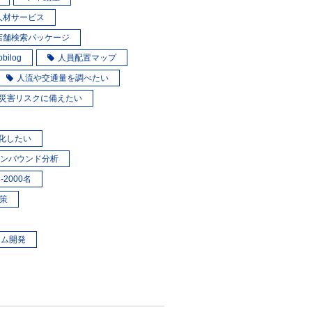
人材サービス
店舗検索パッケージ
obilog
人員配置マップ
人流や交通量を調べたい
災害リスクに備えたい
化したい
ンバウンド分析
-2000名
策
タム開発