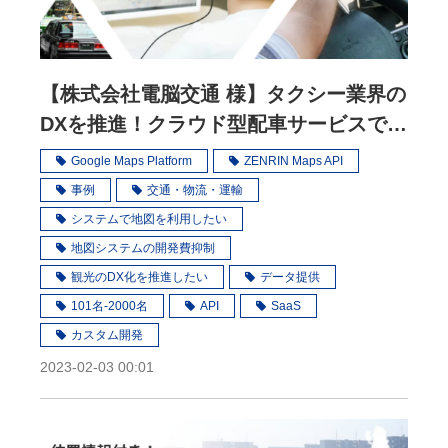
【株式会社電脳交通 様】タクシー業界の
DXを推進！クラウド型配車サービスで事
業者の課題に寄り添う
Google Maps Platform
ZENRIN Maps API
事例
交通・物流・運輸
システムで地図を利用したい
地図システムの開発費抑制
観光のDX化を推進したい
データ提供
101名-2000名
API
SaaS
カスタム開発
2023-02-03 00:01