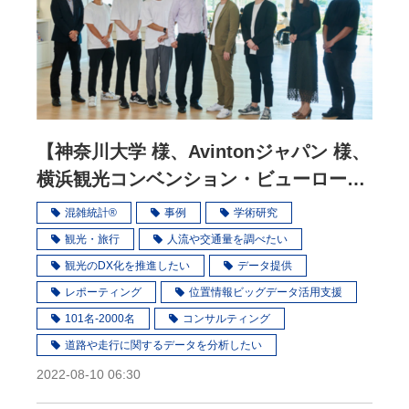
【神奈川⼤学 様、Avintonジャパン 様、
横浜観光コンベンション・ビューロー
様】人流データを活用した「みなとみら
混雑統計®
事例
学術研究
い地区」の観光活性化プロジェクト
観光・旅行
人流や交通量を調べたい
観光のDX化を推進したい
データ提供
レポーティング
位置情報ビッグデータ活用支援
101名-2000名
コンサルティング
道路や走行に関するデータを分析したい
2022-08-10 06:30