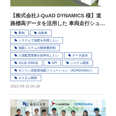
【株式会社J-QuAD DYNAMICS 様】道
路標高データを活用した 車両走行シュミ
レーション
事例
自動車
システムで地図を利用したい
地図システムの開発費抑制
人員配置業務を効率化したい
データ提供
101名-2000名
API
システム開発
ゼンリン高精度地図ソリューション（AD/ADAS向け）
カスタム開発
2022-09-15 04:28