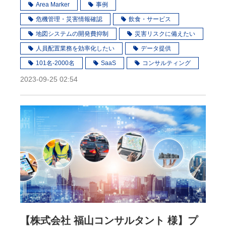
BCP対策を加速
Area Marker
事例
危機管理・災害情報確認
飲食・サービス
地図システムの開発費抑制
災害リスクに備えたい
人員配置業務を効率化したい
データ提供
101名-2000名
SaaS
コンサルティング
2023-09-25 02:54
【株式会社 福山コンサルタント 様】プ