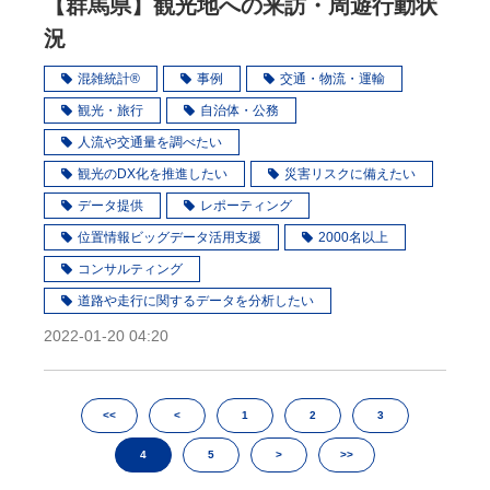
【群馬県】観光地への来訪・周遊行動状
況
混雑統計®
事例
交通・物流・運輸
観光・旅行
自治体・公務
人流や交通量を調べたい
観光のDX化を推進したい
災害リスクに備えたい
データ提供
レポーティング
位置情報ビッグデータ活用支援
2000名以上
コンサルティング
道路や走行に関するデータを分析したい
2022-01-20 04:20
<<
<
1
2
3
4
5
>
>>