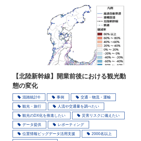
【北陸新幹線】開業前後における観光動
態の変化
混雑統計®
事例
交通・物流・運輸
観光・旅行
人流や交通量を調べたい
観光のDX化を推進したい
災害リスクに備えたい
データ提供
レポーティング
位置情報ビッグデータ活用支援
2000名以上