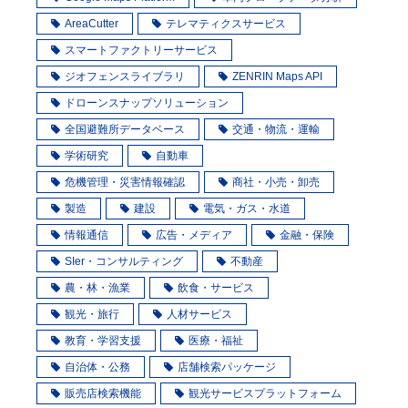
AreaCutter
テレマティクスサービス
スマートファクトリーサービス
ジオフェンスライブラリ
ZENRIN Maps API
ドローンスナップソリューション
全国避難所データベース
交通・物流・運輸
学術研究
自動車
危機管理・災害情報確認
商社・小売・卸売
製造
建設
電気・ガス・水道
情報通信
広告・メディア
金融・保険
SIer・コンサルティング
不動産
農・林・漁業
飲食・サービス
観光・旅行
人材サービス
教育・学習支援
医療・福祉
自治体・公務
店舗検索パッケージ
販売店検索機能
観光サービスプラットフォーム