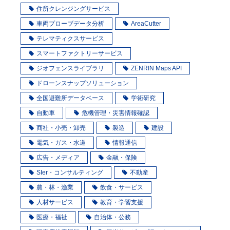
住所クレンジングサービス
車両プローブデータ分析
AreaCutter
テレマティクスサービス
スマートファクトリーサービス
ジオフェンスライブラリ
ZENRIN Maps API
ドローンスナップソリューション
全国避難所データベース
学術研究
自動車
危機管理・災害情報確認
商社・小売・卸売
製造
建設
電気・ガス・水道
情報通信
広告・メディア
金融・保険
SIer・コンサルティング
不動産
農・林・漁業
飲食・サービス
人材サービス
教育・学習支援
医療・福祉
自治体・公務