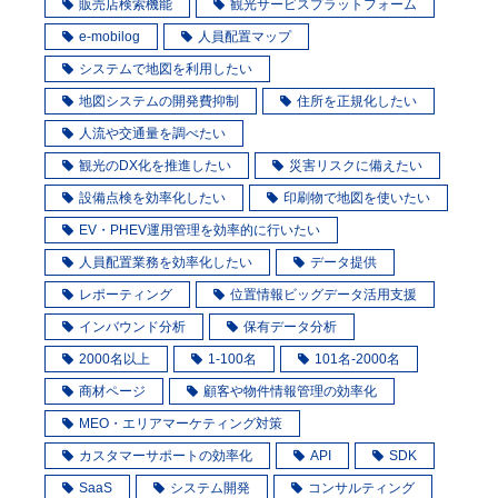
販売店検索機能
観光サービスプラットフォーム
e-mobilog
人員配置マップ
システムで地図を利用したい
地図システムの開発費抑制
住所を正規化したい
人流や交通量を調べたい
観光のDX化を推進したい
災害リスクに備えたい
設備点検を効率化したい
印刷物で地図を使いたい
EV・PHEV運用管理を効率的に行いたい
人員配置業務を効率化したい
データ提供
レポーティング
位置情報ビッグデータ活用支援
インバウンド分析
保有データ分析
2000名以上
1-100名
101名-2000名
商材ページ
顧客や物件情報管理の効率化
MEO・エリアマーケティング対策
カスタマーサポートの効率化
API
SDK
SaaS
システム開発
コンサルティング