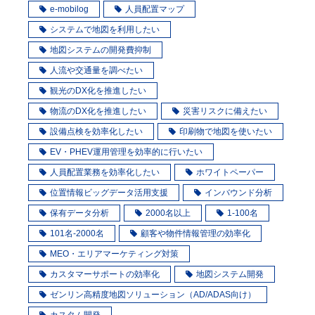
e-mobilog
人員配置マップ
システムで地図を利用したい
地図システムの開発費抑制
人流や交通量を調べたい
観光のDX化を推進したい
物流のDX化を推進したい
災害リスクに備えたい
設備点検を効率化したい
印刷物で地図を使いたい
EV・PHEV運用管理を効率的に行いたい
人員配置業務を効率化したい
ホワイトペーパー
位置情報ビッグデータ活用支援
インバウンド分析
保有データ分析
2000名以上
1-100名
101名-2000名
顧客や物件情報管理の効率化
MEO・エリアマーケティング対策
カスタマーサポートの効率化
地図システム開発
ゼンリン高精度地図ソリューション（AD/ADAS向け）