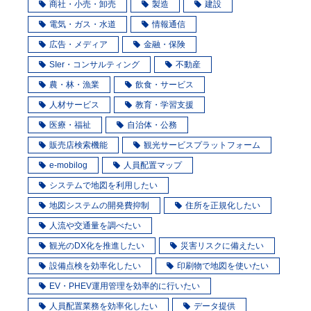
商社・小売・卸売
製造
建設
電気・ガス・水道
情報通信
広告・メディア
金融・保険
SIer・コンサルティング
不動産
農・林・漁業
飲食・サービス
人材サービス
教育・学習支援
医療・福祉
自治体・公務
販売店検索機能
観光サービスプラットフォーム
e-mobilog
人員配置マップ
システムで地図を利用したい
地図システムの開発費抑制
住所を正規化したい
人流や交通量を調べたい
観光のDX化を推進したい
災害リスクに備えたい
設備点検を効率化したい
印刷物で地図を使いたい
EV・PHEV運用管理を効率的に行いたい
人員配置業務を効率化したい
データ提供