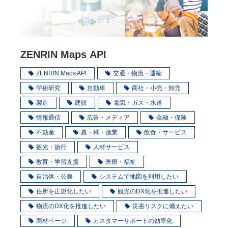
ZENRIN Maps API
ZENRIN Maps API
交通・物流・運輸
学術研究
自動車
商社・小売・卸売
製造
建設
電気・ガス・水道
情報通信
広告・メディア
金融・保険
不動産
農・林・漁業
飲食・サービス
観光・旅行
人材サービス
教育・学習支援
医療・福祉
自治体・公務
システムで地図を利用したい
住所を正規化したい
観光のDX化を推進したい
物流のDX化を推進したい
災害リスクに備えたい
商材ページ
カスタマーサポートの効率化