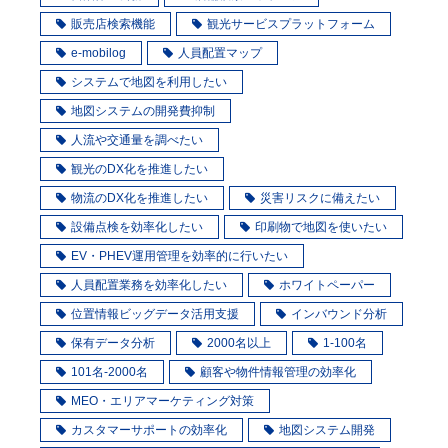
販売店検索機能
観光サービスプラットフォーム
e-mobilog
人員配置マップ
システムで地図を利用したい
地図システムの開発費抑制
人流や交通量を調べたい
観光のDX化を推進したい
物流のDX化を推進したい
災害リスクに備えたい
設備点検を効率化したい
印刷物で地図を使いたい
EV・PHEV運用管理を効率的に行いたい
人員配置業務を効率化したい
ホワイトペーパー
位置情報ビッグデータ活用支援
インバウンド分析
保有データ分析
2000名以上
1-100名
101名-2000名
顧客や物件情報管理の効率化
MEO・エリアマーケティング対策
カスタマーサポートの効率化
地図システム開発