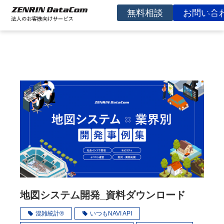
無料相談
お問い合
サービスを探す
事例
お役立ち資料
コラム
イベント
よくあるご質問
企業情報
地図システム開発_資料ダウンロード
混雑統計®
いつもNAVI API