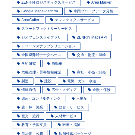
ZENRIN ロジスティクスサービス
Area Marker
Google Maps Platform
車両プローブデータ分析
AreaCutter
テレマティクスサービス
スマートファクトリーサービス
ジオフェンスライブラリ
ZENRIN Maps API
ドローンスナップソリューション
全国避難所データベース
交通・物流・運輸
学術研究
自動車
危機管理・災害情報確認
商社・小売・卸売
製造
建設
電気・ガス・水道
情報通信
広告・メディア
金融・保険
SIer・コンサルティング
不動産
農・林・漁業
飲食・サービス
観光・旅行
人材サービス
教育・学習支援
医療・福祉
自治体・公務
店舗検索パッケージ