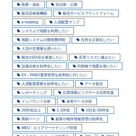
医療・福祉
自治体・公務
販売店検索機能
観光サービスプラットフォーム
e-mobilog
人員配置マップ
システムで地図を利用したい
地図システムの開発費抑制
住所を正規化したい
人流や交通量を調べたい
観光のDX化を推進したい
災害リスクに備えたい
設備点検を効率化したい
印刷物で地図を使いたい
EV・PHEV運用管理を効率的に行いたい
人員配置業務を効率化したい
データ提供
レポーティング
位置情報ビッグデータ活用支援
インバウンド分析
保有データ分析
2000名以上
1-100名
101名-2000名
商材ページ
顧客や物件情報管理の効率化
MEO・エリアマーケティング対策