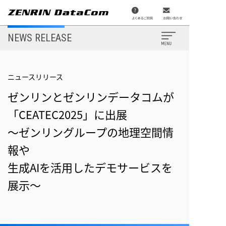
メ
イ
ン
コ
ン
NEWS RELEASE
テ
ン
ツ
に
移
ニュースリリース
動
ゼンリンとゼンリンデータコムが
「CEATEC2025」に出展
～ゼンリングループの地理空間情
報や
生成AIを活用したデモサービスを
展示～