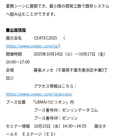
業務シーンに展開でき、最小限の開発工数で既存システム
へ組み込むことができます。
■出展情報
展示会名 CEATEC2025 （
https://www.ceatec.com/ja/
）
開催時期 2025年10月14日（火）～10月17日（金）
10:00～17:00
会場 幕張メッセ（千葉県千葉市美浜区中瀬2丁
目1）
アクセス情報はこちら：
https://www.ceatec.com/ja/access/
ブース位置 「LBMAパビリオン」内
ブース番号06：ゼンリンデータコム
ブース番号08：ゼンリン
セミナー情報 10月15日（水）14:30～14:55 展示ホ
ール６ Ｅステージ（ＥＳ）