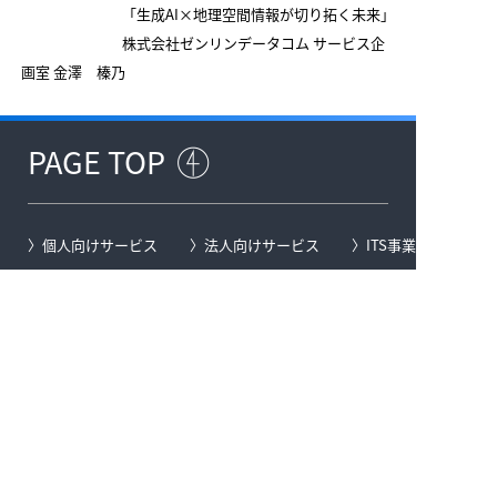
「生成AI×地理空間情報が切り拓く未来」
株式会社ゼンリンデータコム サービス企
画室 金澤 榛乃
PAGE TOP
個人向けサービス
法人向けサービス
ITS事業
企業情報
お問い合わせ
ニュースリリース
お知らせ
広告ギャラリー
サイトマップ
地図の著作権について