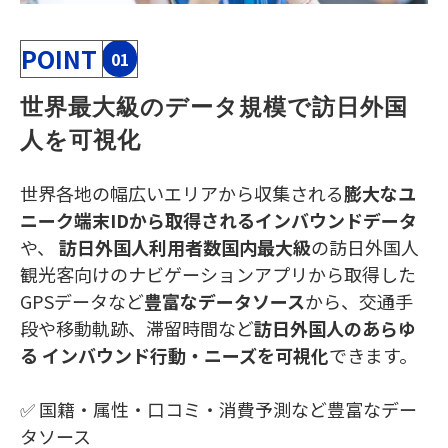
POINT
01
世界最大級のデータ規模で訪日外国
人を可視化
世界各地の幅広いエリアから収集される
膨大なユ
ニーク端末IDから取得されるインバウンドデータ
や、
訪日外国人利用者数国内最大級
の訪日外国人
観光客向けのナビゲーションアプリから取得した
GPSデータなど
豊富なデータソース
から、交通手
段や移動軌跡、滞留時間など
訪日外国人のあらゆ
る インバウンド行動・ニーズを可視化
できます。
✅ 国籍・属性・口コミ・消費予測など豊富なデー
タソース