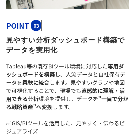
POINT
03
見やすい分析ダッシュボード構築で
データを実用化
Tableau等の既存BIツール環境に対応した
専用ダ
ッシュボードを構築
し、人流データと自社保有デ
ータを
柔軟に統合
します。見やすいグラフや地図
で可視化することで、現場でも
直感的に理解・活
用できる
分析環境を提供し、データを
"一目で分か
る戦略資産"へ変換
します。
✅ GIS/BIツールを活用した、見やすく・伝わるビ
ジュアライズ