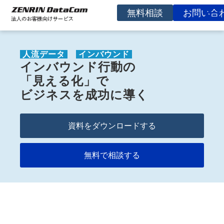
無料相談
お問い合
サービスを探す
人流データ
 インバウンド 
事例
インバウンド行動の
お役立ち資料
「見える化」で
ビジネスを成功に導く
コラム
イベント
資料をダウンロードする
よくあるご質問
無料で相談する
企業情報