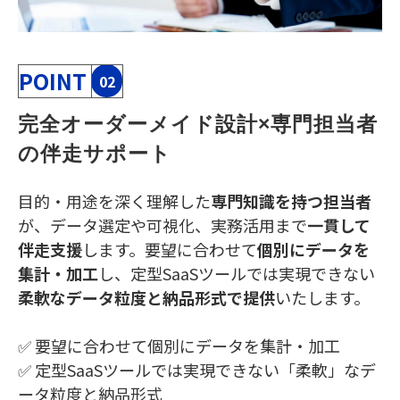
POINT
02
完全オーダーメイド設計×専門担当者
の伴走サポート
目的・用途を深く理解した
専門知識を持つ担当者
が、データ選定や可視化、実務活用まで
一貫して
伴走支援
します。要望に合わせて
個別にデータを
集計・加工
し、定型SaaSツールでは実現できない
柔軟なデータ粒度と納品形式で提供
いたします。
✅ 要望に合わせて個別にデータを集計・加工
✅ 定型SaaSツールでは実現できない「柔軟」なデ
ータ粒度と納品形式