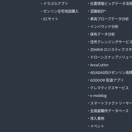
ドラぷらアプリ
位置情報ビッグデータ活
ゼンリン住宅地図購入
混雑統計®
ECサイト
車両プローブデータ分析
インバウンド分析
保有データ分析
住所クレンジングサービ
ZENRIN ロジスティクス
ドローンスナップソリュ
AreaCutter
AD/ADAS向けゼンリン
GODOOR 配達アプリ
テレマティクスサービス
e-mobilog
スマートファクトリーサ
全国避難所データベース
導入事例
イベント