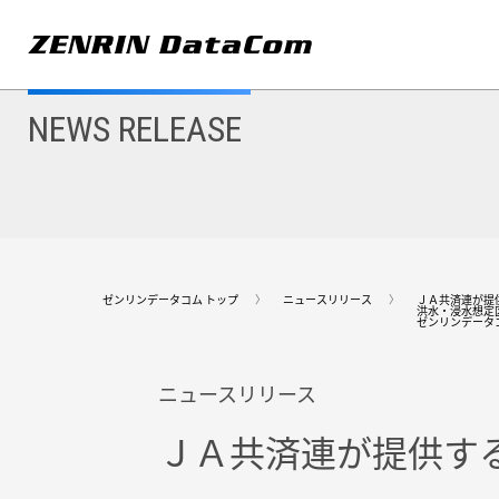
メ
イ
ン
コ
ン
テ
ン
NEWS RELEASE
ツ
に
移
動
ゼンリンデータコム トップ
ニュースリリース
ＪＡ共済連が提
洪水・浸水想定
ゼンリンデータ
ニュースリリース
ＪＡ共済連が提供す