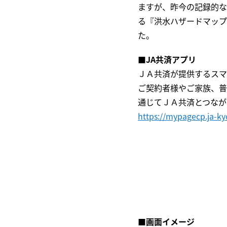
ますが、昨今の記録的な
る『洪水ハザードマップ
た。
■JA共済アプリ
ＪＡ共済が提供するスマ
ご契約者様やご家族、普
通じてＪＡ共済とつなが
https://mypagecp.ja-kyo
■画面イメージ