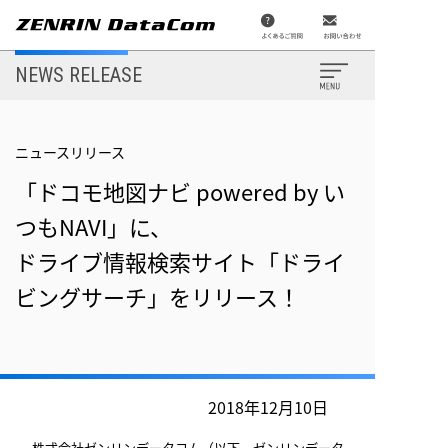
メ
イ
ン
コ
ン
NEWS RELEASE
テ
ン
ツ
に
移
ニュースリリース
N
動
「ドコモ地図ナビ powered by い
ニ
つもNAVI」に、
ドライブ情報検索サイト「ドライ
ビングサーチ」をリリース！
2
2
2018年12月10日
2
株式会社ゼンリンデータコム（以下、ゼンリンデータ