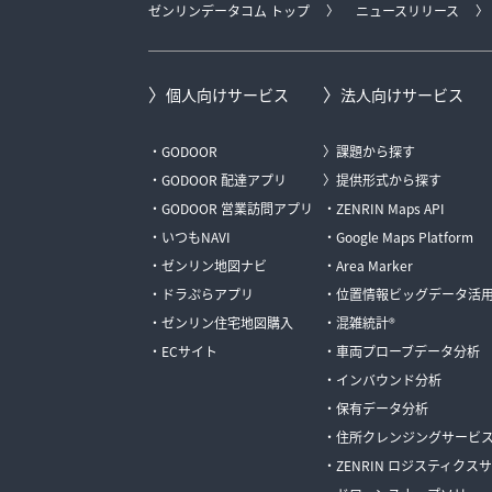
ゼンリンデータコム トップ
ニュースリリース
個人向けサービス
法人向けサービス
GODOOR
課題から探す
GODOOR 配達アプリ
提供形式から探す
GODOOR 営業訪問アプリ
ZENRIN Maps API
いつもNAVI
Google Maps Platform
ゼンリン地図ナビ
Area Marker
ドラぷらアプリ
位置情報ビッグデータ活
ゼンリン住宅地図購入
混雑統計®
ECサイト
車両プローブデータ分析
インバウンド分析
保有データ分析
住所クレンジングサービ
ZENRIN ロジスティクス