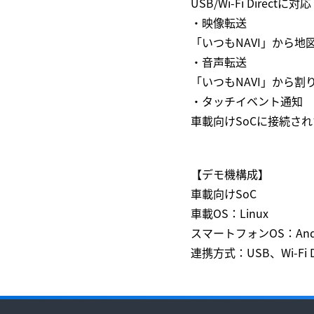
USB/Wi-Fi Directに対応
・映像転送
「いつもNAVI」から
・音声転送
「いつもNAVI」から
・タッチイベント通知
車載向けSoCに接続され
【デモ機構成】
車載向けSoC
車載OS：Linux
スマートフォンOS：Andr
連携方式：USB、Wi-Fi Di