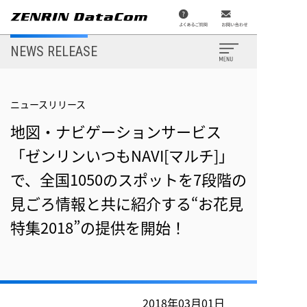
メ
イ
ン
コ
ン
NEWS RELEASE
テ
ン
ツ
に
移
ニュースリリース
N
動
地図・ナビゲーションサービス
ニ
「ゼンリンいつもNAVI[マルチ]」
で、全国1050のスポットを7段階の
見ごろ情報と共に紹介する“お花見
特集2018”の提供を開始！
2
2
2
2018年03月01日