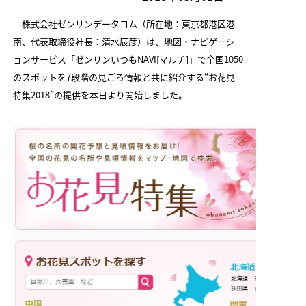
2
株式会社ゼンリンデータコム（所在地：東京都港区港
2
南、代表取締役社長：清水辰彦）は、地図・ナビゲーシ
ョンサービス「ゼンリンいつもNAVI[マルチ]」で全国1050
2
のスポットを7段階の見ごろ情報と共に紹介する“お花見
2
特集2018”の提供を本日より開始しました。
2
2
2
2
2