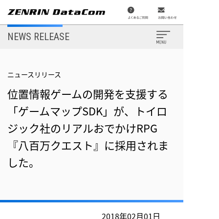
メ
イ
ン
コ
ン
NEWS RELEASE
テ
ン
ツ
に
移
ニュースリリース
動
位置情報ゲームの開発を支援する
「ゲームマップSDK」が、トイロ
ジック社のリアルおでかけRPG
『八百万クエスト』に採用されま
した。
2018年02月01日