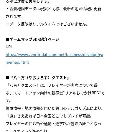
る処理速度を実現します。
・背景地図データは現実と同様、最新の地図情報に更新
されます。
※データ反映はリアルタイムではございません。
■
ゲームマップSDK紹介ページ
URL：
https://www.zenrin-datacom.net/business/develop/ga
memap.html
■『八百万（やおよろず）クエスト』
『八百万クエスト』は、プレイヤーが実際に歩いて遊
ぶ、スマートフォン向けの新感覚“リアルおでかけRPG”で
す。
位置情報・地図情報を用いた独自のアルゴリズムにより、
「道」さえあれば日本全国どこでもプレイが可能。
プレイヤーの住む街や通勤・通学路が冒険の舞台となっ
て、クエストを進めたり、