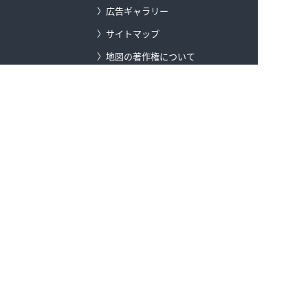
広告ギャラリー
サイトマップ
地図の著作権について
プライバシーポリシー
セキュリティポリシー
ソーシャルメディアポリシー
カスタマーハラスメント対応ポリシー
特定商取引に関する法律に基づく表示
公的研究費の運営・管理責任体制
ゼンリングループのサステナビリティ
登録商標
ゼンリンデータコム トップ