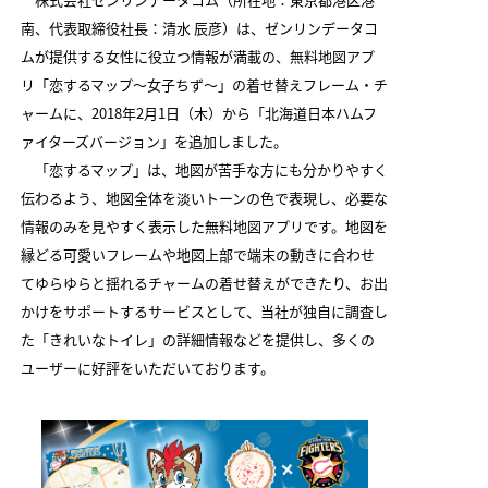
2
南、代表取締役社長：清水 辰彦）は、ゼンリンデータコ
2
ムが提供する女性に役立つ情報が満載の、無料地図アプ
リ「恋するマップ～女子ちず～」の着せ替えフレーム・チ
2
ャームに、2018年2月1日（木）から「北海道日本ハムフ
2
ァイターズバージョン」を追加しました。
「恋するマップ」は、地図が苦手な方にも分かりやすく
2
伝わるよう、地図全体を淡いトーンの色で表現し、必要な
2
情報のみを見やすく表示した無料地図アプリです。地図を
縁どる可愛いフレームや地図上部で端末の動きに合わせ
2
てゆらゆらと揺れるチャームの着せ替えができたり、お出
2
かけをサポートするサービスとして、当社が独自に調査し
た「きれいなトイレ」の詳細情報などを提供し、多くの
2
ユーザーに好評をいただいております。