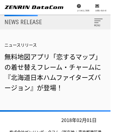
メ
イ
ン
コ
ン
NEWS RELEASE
テ
ン
ツ
に
移
ニュースリリース
N
動
無料地図アプリ「恋するマップ」
ニ
の着せ替えフレーム・チャームに
『北海道日本ハムファイターズバ
ージョン』が登場！
2
2
2018年02月01日
2
株式会社ゼンリンデータコム（所在地：東京都港区港