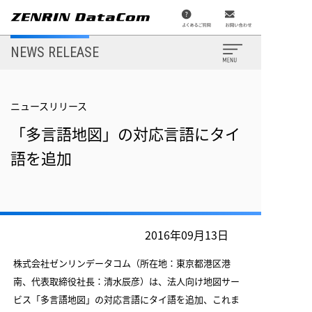
メ
イ
ン
コ
ン
NEWS RELEASE
テ
ン
ツ
に
移
ニュースリリース
動
「多言語地図」の対応言語にタイ
語を追加
2016年09月13日
株式会社ゼンリンデータコム（所在地：東京都港区港
南、代表取締役社長：清水辰彦）は、法人向け地図サー
ビス「多言語地図」の対応言語にタイ語を追加、これま