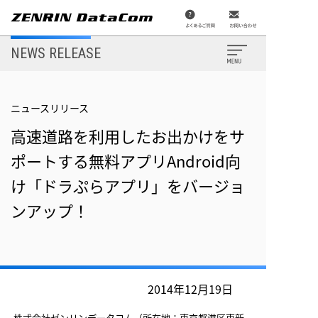
メ
イ
ン
コ
ン
NEWS RELEASE
テ
ン
ツ
に
移
ニュースリリース
動
高速道路を利用したお出かけをサ
ポートする無料アプリAndroid向
け「ドラぷらアプリ」をバージョ
ンアップ！
2014年12月19日
株式会社ゼンリンデータコム（所在地：東京都港区東新