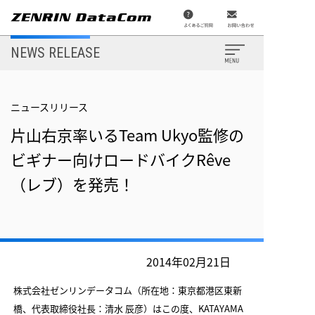
メ
イ
ン
コ
ン
NEWS RELEASE
テ
ン
ツ
に
移
ニュースリリース
動
片山右京率いるTeam Ukyo監修の
ビギナー向けロードバイクRêve
（レブ）を発売！
2014年02月21日
株式会社ゼンリンデータコム（所在地：東京都港区東新
橋、代表取締役社長：清水 辰彦）はこの度、KATAYAMA