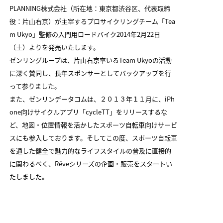
PLANNING株式会社（所在地：東京都渋谷区、代表取締
役：片山右京）が主宰するプロサイクリングチーム「Tea
m Ukyo」監修の入門用ロードバイク2014年2月22日
（土）よりを発売いたします。
ゼンリングループは、片山右京率いるTeam Ukyoの活動
に深く賛同し、長年スポンサーとしてバックアップを行
って参りました。
また、ゼンリンデータコムは、２０１３年１１月に、iPh
one向けサイクルアプリ「cycleTT」をリリースするな
ど、地図・位置情報を活かしたスポーツ自転車向けサービ
スにも参入しております。そしてこの度、スポーツ自転車
を通した健全で魅力的なライフスタイルの普及に直接的
に関わるべく、Rêveシリーズの企画・販売をスタートい
たしました。