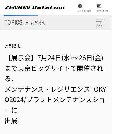
メ
イ
ン
コ
ン
TOPICS
//
お知らせ
テ
ン
ツ
に
移
お知らせ
動
【展示会】7月24日(水)～26日(金)
まで東京ビッグサイトで開催され
る、
メンテナンス・レジリエンスTOKY
O2024/プラントメンテナンスショ
ーに
出展