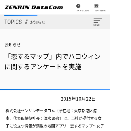
メ
イ
ン
コ
ン
TOPICS
//
お知らせ
テ
ン
ツ
に
移
お知らせ
動
「恋するマップ」内でハロウィン
に関するアンケートを実施
2015年10月22日
株式会社ゼンリンデータコム（所在地：東京都港区港
南、代表取締役社長：清水 辰彦）は、当社が提供する女
子に役立つ情報が満載の地図アプリ「恋するマップ～女子