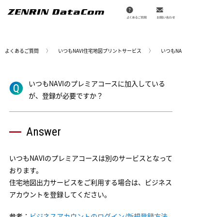
メ
イ
ン
コ
ン
テ
ン
よくあるご質問
いつもNAVI住宅地図プリントサービス
いつもNAVIのプレミア
ツ
に
移
動
いつもNAVIのプレミアコースに加入している
が、登録が必要ですか？
Answer
いつもNAVIのプレミアコースは別のサービスとなって
おります。
住宅地図出力サービスをご利用する場合は、ビジネス
アカウントを登録してください。
参考：
ビジネスアカウントのログイン/新規登録方法