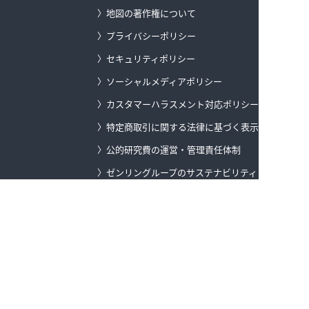
地図の著作権について
プライバシーポリシー
セキュリティポリシー
ソーシャルメディアポリシー
カスタマーハラスメント対応ポリシー
特定商取引に関する法律に基づく表示
公的研究費の運営・管理責任体制
ゼンリングループのサステナビリティ
登録商標
ゼンリンデータコム トップ
当ホームページ内で使用しているゼンリン社製地図等の利用については、株
式会社ゼンリンより許諾を得ています。 許諾番号：Z20LE第1591号