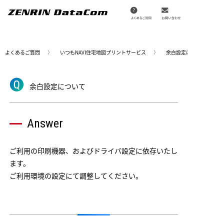
メ
イ
ン
コ
ン
テ
ン
よくあるご質問
いつもNAVI住宅地図プリントサービス
余白設定について
ツ
に
移
動
余白設定について
Answer
ご利用の印刷機器、およびドライバ設定に依存いたし
ます。
ご利用環境の設定にて調整してください。