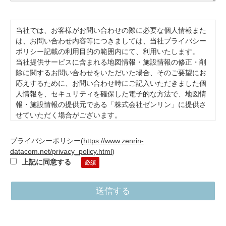
当社では、お客様がお問い合わせの際に必要な個人情報また
は、お問い合わせ内容等につきましては、当社プライバシー
ポリシー記載の利用目的の範囲内にて、利用いたします。
当社提供サービスに含まれる地図情報・施設情報の修正・削
除に関するお問い合わせをいただいた場合、そのご要望にお
応えするために、お問い合わせ時にご記入いただきました個
人情報を、セキュリティを確保した電子的な方法で、地図情
報・施設情報の提供元である「株式会社ゼンリン」に提供さ
せていただく場合がございます。
また、本目的の範囲内で委託先に開示をする場合がありま
す。当社が必要とする情報をご提供頂かない場合ご要望にお
プライバシーポリシー
(
https://www.zenrin-
応えできない場合がございます。お客様は、個人情報の開示
datacom.net/privacy_policy.html
)
等、苦情・相談をする事ができますので、もしございました
上記に同意する
らprivacy@zenrin-datacom.netまでご連絡下さい。その他個
人情報の取扱いについてはプライバシーポリシーをご確認く
ださい。
株式会社ゼンリンデータコム 情報管理委員会 委員長 個人
情報保護管理者