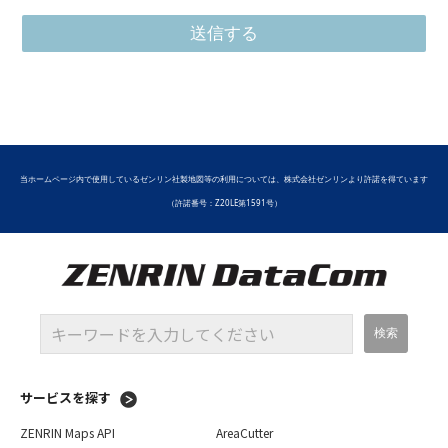
人情報の取扱いについてはプライバシーポリシーをご確認く
ださい。
株式会社ゼンリンデータコム 情報管理委員会 委員長 個人
情報保護管理者
当ホームページ内で使用しているゼンリン社製地図等の利用については、株式会社ゼンリンより許諾を得ています
（許諾番号：Z20LE第1591号）
サービスを探す
ZENRIN Maps API
AreaCutter