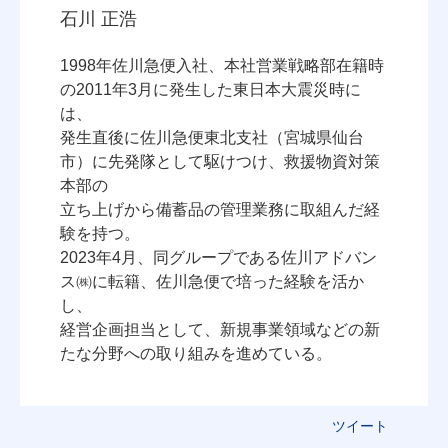
石川 正浩
1998年佐川急便入社、本社営業戦略部在籍時
の2011年3月に発生した東日本大震災時に
は、
発生直後に佐川急便東北支社（宮城県仙台
市）に先発隊として駆けつけ、救援物資対策
本部の
立ち上げから備蓄品の管理業務に取組んだ経
験を持つ。
2023年4月、同グループである佐川アドバン
ス㈱に転籍、佐川急便で培った経験を活か
し、
経営企画担当として、新規事業領域などの新
たな分野への取り組みを進めている。
ツイート