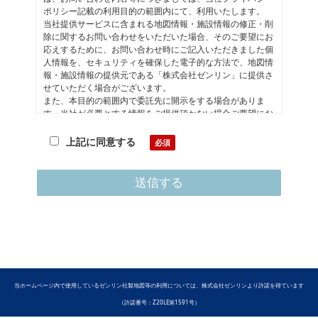
ポリシー記載の利用目的の範囲内にて、利用いたします。
当社提供サービスに含まれる地図情報・施設情報の修正・削
除に関するお問い合わせをいただいた場合、そのご要望にお
応えするために、お問い合わせ時にご記入いただきました個
人情報を、セキュリティを確保した電子的な方法で、地図情
報・施設情報の提供元である「株式会社ゼンリン」に提供さ
せていただく場合がございます。
また、本目的の範囲内で委託先に開示をする場合がありま
す。当社が必要とする情報をご提供頂かない場合ご要望にお
応えできない場合がございます。お客様は、個人情報の開示
等、苦情・相談をする事ができますので、もしございました
上記に同意する
らprivacy@zenrin-datacom.netまでご連絡下さい。その他個
人情報の取扱いについてはプライバシーポリシーをご確認く
ださい。
株式会社ゼンリンデータコム 情報管理委員会 委員長 個
人情報保護管理者
当ホームページ内で使用しているゼンリン社製地図等の利用については、株式会社ゼンリンより許諾を得ています
（許諾番号：Z20LE第1591号）