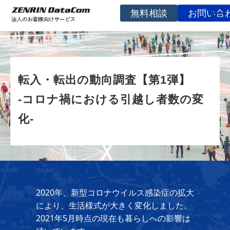
無料相談
お問い合
サービスを探す
事例
転入・転出の動向調査【第1弾】
お役立ち資料
-コロナ禍における引越し者数の変
コラム
化-
イベント
よくあるご質問
企業情報
2020年、新型コロナウイルス感染症の拡大
により、生活様式が大きく変化しました。
2021年5月時点の現在も暮らしへの影響は