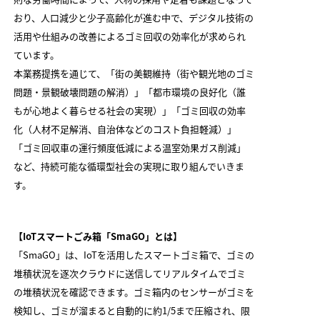
おり、人口減少と少子高齢化が進む中で、デジタル技術の
活用や仕組みの改善によるゴミ回収の効率化が求められ
ています。
本業務提携を通じて、「街の美観維持（街や観光地のゴミ
問題・景観破壊問題の解消）」「都市環境の良好化（誰
もが心地よく暮らせる社会の実現）」「ゴミ回収の効率
化（人材不足解消、自治体などのコスト負担軽減）」
「ゴミ回収車の運行頻度低減による温室効果ガス削減」
など、持続可能な循環型社会の実現に取り組んでいきま
す。
【IoTスマートごみ箱「SmaGO」とは】
「SmaGO」は、IoTを活用したスマートゴミ箱で、ゴミの
堆積状況を逐次クラウドに送信してリアルタイムでゴミ
の堆積状況を確認できます。ゴミ箱内のセンサーがゴミを
検知し、ゴミが溜まると自動的に約1/5まで圧縮され、限