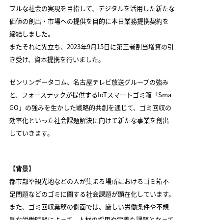
ブルな社会の実現を目指して、デジタルを活用した新たな
価値の創出・市場への提供を目的に本日業務提携契約を
締結しました。
またそれに先立ち、2023年9月15日に第三者割当増資の引
き受け、資本提携を行いました。
ゼンリンデータコム、名古屋テレビ放送グループの強み
と、フォーステックが提供するIoTスマートゴミ箱「Sma
GO」の強みを生かした戦略的共創を通じて、ゴミ回収の
効率化といった社会課題解決に向けて新たな事業を創出
していきます。
【背景】
都市部や観光地などの人が集まる場所におけるゴミ箱不
足問題などのゴミに関する社会課題が顕在化しています。
また、ゴミ回収業務の側面では、厳しい労働条件や不規
則な労働時間によって、人材の採用や定着も課題となって