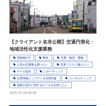
【クライアント名非公開】交通円滑化・
地域活性化支援業務
混雑統計®
事例
交通・物流・運輸
人流や交通量を調べたい
災害リスクに備えたい
データ提供
レポーティング
位置情報ビッグデータ活用支援
コンサルティング
道路や走行に関するデータを分析したい
2025-07-03 08:40