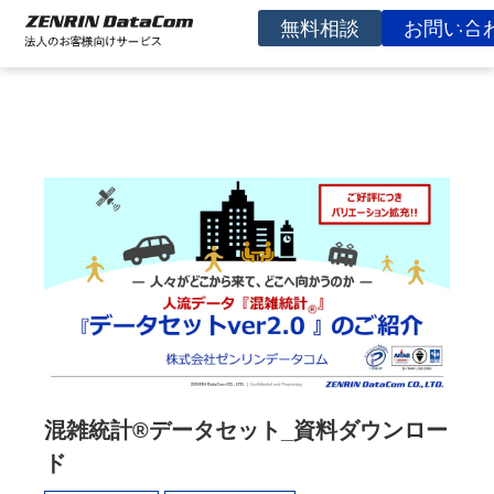
無料相談
お問い合
サービスを探す
事例
お役立ち資料
コラム
イベント
よくあるご質問
企業情報
混雑統計®データセット_資料ダウンロー
ド