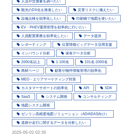
人流や交通量を調べたい
観光のDX化を推進したい
災害リスクに備えたい
設備点検を効率化したい
印刷物で地図を使いたい
EV・PHEV運用管理を効率的に行いたい
人員配置業務を効率化したい
データ提供
レポーティング
位置情報ビッグデータ活用支援
インバウンド分析
保有データ分析
2000名以上
1-100名
101名-2000名
商材ページ
顧客や物件情報管理の効率化
MEO・エリアマーケティング対策
カスタマーサポートの効率化
API
SDK
SaaS
システム開発
コンサルティング
地図システム開発
ゼンリン高精度地図ソリューション（AD/ADAS向け）
道路や走行に関するデータを分析したい
2025-05-02 02:35