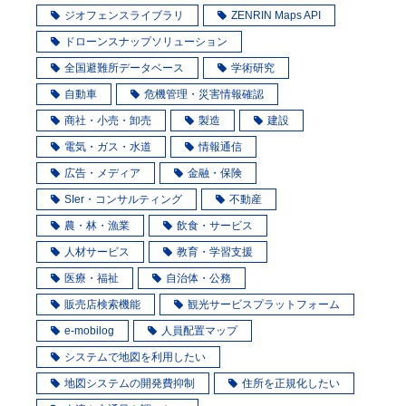
ジオフェンスライブラリ
ZENRIN Maps API
ドローンスナップソリューション
全国避難所データベース
学術研究
自動車
危機管理・災害情報確認
商社・小売・卸売
製造
建設
電気・ガス・水道
情報通信
広告・メディア
金融・保険
SIer・コンサルティング
不動産
農・林・漁業
飲食・サービス
人材サービス
教育・学習支援
医療・福祉
自治体・公務
販売店検索機能
観光サービスプラットフォーム
e-mobilog
人員配置マップ
システムで地図を利用したい
地図システムの開発費抑制
住所を正規化したい