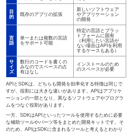
新しいソフトウェア
目
既存のアプリの拡張
やアプリケーション
的
の開発
特定の言語とプラッ
トフォームに固有
言
単一または複数の言語
（利用したい言語が
語
をサポート可能
ない場合はAPIを利用
するケースもある）
サ
数行のコードを書くの
インストールのため
イ
みなのでスペースの占
のスペースが必要
ズ
有はなし
APIとSDKは、どちらも開発を効率化する特徴は同じで
すが、役割には大きな違いがあります。APIはアプリケ
ーションの一部となり、異なるソフトウェアやプログラ
ムをつなぐ役割があります。
一方、SDKはAPIといったツールを使用するために必要
な補助ツールやパーツ等をまとめた開発キットです。そ
のため、APIはSDKに含まれるツールと考えるとわかり