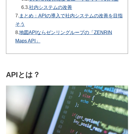
6.3.
社内システムの改善
7.
まとめ：APIの導入で社内システムの改善を目指
そう
8.
地図APIならゼンリングループの「ZENRIN
Maps API」
APIとは？