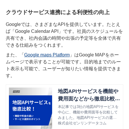
クラウドサービス連携による利便性の向上
Googleでは、さまざまなAPIを提供しています。たとえ
ば「Google Calendar API」です。社員のスケジュールを
共有でき、社内会議の時間や出張の予定等を全体で共有
できる仕組みをつくれます。
また、「
Google maps Platform
」はGoogle MAPをホー
ムページで表示することが可能です。目的地までのルー
ト表示も可能で、ユーザーが知りたい情報を提供できま
す。
地図APIサービスを機能や
費用面などから徹底比較！
地図APIの選び方も解説
本記事では3社の地図APIサービスを
中心に、機能や費用面等を比較して
みました。地図APIサービスの選び
方についても解説しているので、地
株式会社ゼンリンデータコム
図APIサービスの導入をご検討され