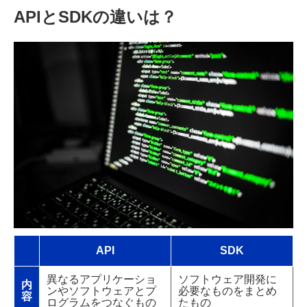
APIとSDKの違いは？
API
SDK
異なるアプリケーショ
ソフトウェア開発に
内
ンやソフトウェアとプ
必要なものをまとめ
容
ログラムをつなぐもの
たもの