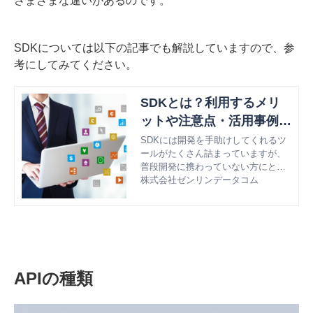
さまざまな違いがあるのです。
SDKについては以下の記事でも解説していますので、参
考にしてみてください。
SDKとは？利用するメリ
ットや注意点・活用事例な
どを紹介
SDKには開発を手助けしてくれるツ
ールがたくさん詰まっていますが、
普段開発に携わっていない方にとっ
ては、その実態はわかりにくいもの
株式会社ゼンリンデータコム
かと思います。そこで本記事では、
SDKについて詳しく解説します。
APIの種類