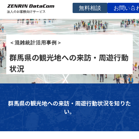
無料相談
お問い合
サービスを探す
事例
＜混雑統計活用事例＞
お役立ち資料
群馬県の観光地への来訪・周遊行動
コラム
状況
イベント
よくあるご質問
企業情報
群馬県の観光地への来訪・周遊行動状況を知りた
い。