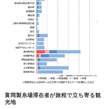
富岡製糸場滞在者が旅程で立ち寄る観
光地