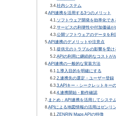
3.4.
社内システム
4.
API連携を活用する3つのメリット
4.1.
ソフトウェア開発を効率化でき
4.2.
サービスの利便性や付加価値が
4.3.
公開ソフトウェアのデータを利
5.
API連携のデメリットや注意点
5.1.
提供元のトラブルの影響を受け
5.2.
APIの利用に継続的なコストが
6.
API連携の一般的な実装方法
6.1.
1.導入目的を明確にする
6.2.
2.連携先の選定・ユーザー登録
6.3.
3.APIキー・シークレットキー
6.4.
4.連携開始・動作確認
7.
まとめ：API連携を活用してシステ
8.
APIによる地図情報の活用はゼンリング
8.1.
ZENRIN Maps APIの特徴