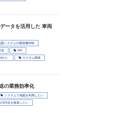
標高データを活用した 車両
地図システムの開発費抑制
00名
API
S向け）
カスタム開発
配送の業務効率化
システムで地図を利用したい
のDX化を推進したい