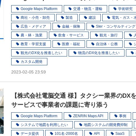
Google Maps Platform
交通・物流・運輸
学術研究
商社・小売・卸売
製造
建設
電気・ガス・
広告・メディア
金融・保険
SIer・コンサルティング
農・林・漁業
飲食・サービス
観光・旅行
教育・学習支援
医療・福祉
自治体・公務
観光のDX化を推進したい
物流のDX化を推進したい
カスタム開発
2023-02-05 23:59
【株式会社電脳交通 様】タクシー業界のDX
サービスで事業者の課題に寄り添う
Google Maps Platform
ZENRIN Maps API
事例
システムで地図を利用したい
地図システムの開発費抑制
データ提供
101名-2000名
API
SaaS