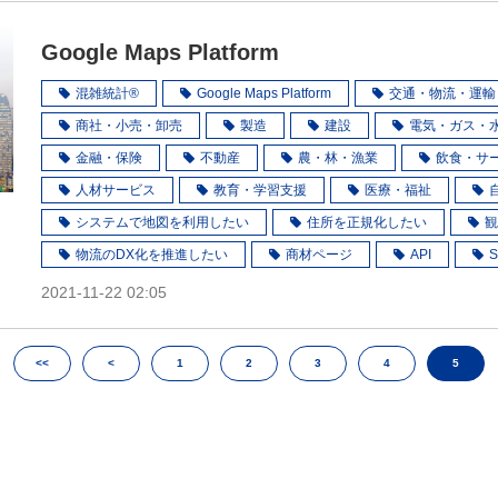
Google Maps Platform
混雑統計®
Google Maps Platform
交通・物流・運輸
商社・小売・卸売
製造
建設
電気・ガス・
金融・保険
不動産
農・林・漁業
飲食・サ
人材サービス
教育・学習支援
医療・福祉
システムで地図を利用したい
住所を正規化したい
観
物流のDX化を推進したい
商材ページ
API
2021-11-22 02:05
<<
<
1
2
3
4
5