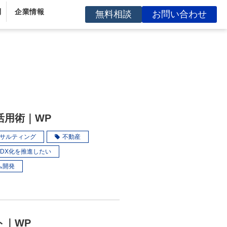
問
企業情報
無料相談
お問い合わせ
ン」活用術｜WP
コンサルティング
不動産
DX化を推進したい
ム開発
ント｜WP