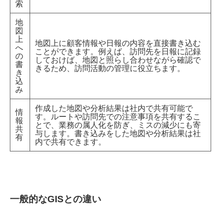
索
地
図
上
地図上に顧客情報や日報の内容を直接書き込む
へ
ことができます。例えば、訪問先を日報に記録
の
しておけば、地図と照らし合わせながら確認で
書
きるため、訪問活動の管理に役立ちます。
き
込
み
作成した地図や分析結果は社内で共有可能で
情
す。ルートや訪問先での注意事項を共有するこ
報
とで、業務の属人化を防ぎ、ミスの減少にも寄
共
与します。書き込みをした地図や分析結果は社
有
内で共有できます。
一般的なGISとの違い