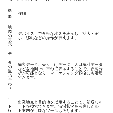
機
詳細
能
地
図
デバイス上で多様な地図を表示し、拡大・縮
の
小・移動などの操作が行えます。
表
示
デ
ー
タ
顧客データ、売り上げデータ、人口統計データ
の
などを地図上に重ねて表示することで、顧客分
重
析が可能となり、マーケティング戦略にも活用
ね
できます。
合
わ
せ
ル
ー
出発地点と目的地を指定することで、最適なル
ト
ートを検索できます。渋滞状況を考慮したルー
検
ト案内が可能なツールもあります。