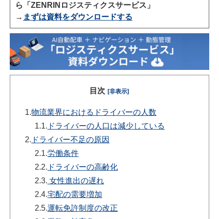
ら「ZENRINロジスティクスサービス」
→
まずは資料をダウンロードする
目次
[非表示]
1.
物流業界におけるドライバーの人数
1.1.
ドライバーの人口は減少している
2.
ドライバー不足の原因
2.1.
労働条件
2.2.
ドライバーの高齢化
2.3.
女性進出の遅れ
2.4.
宅配の需要増加
2.5.
運転免許制度の改正