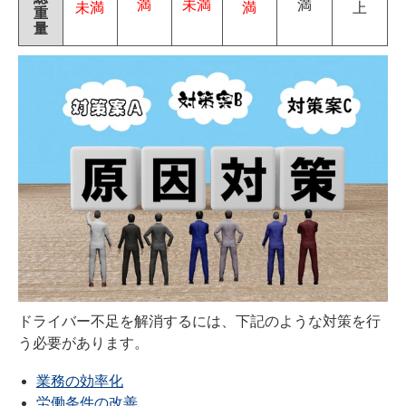
満
未満
満
未満
満
上
重
量
ドライバー不足を解消するには、下記のような対策を行
う必要があります。
業務の効率化
労働条件の改善