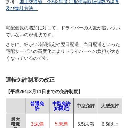
参考：
国土交通省「令和3年度 宅配便等取扱個数の調査
及び集計方法」
宅配個数の増加に対して、ドライバーの人数が追いつい
ていないのが現状です。
さらに、細かい時間指定や翌日配送、当日配送といった
宅配サービスの高度化によりドライバーへの負担が大き
くなっているのです。
運転免許制度の改正
【平成29年3月11日までの免許制度】
普通免
中型免許
中型免許
大型免許
許
(8t限定)
最大
5t未満
積載
3t未満
6.5t未満
6.5t以上