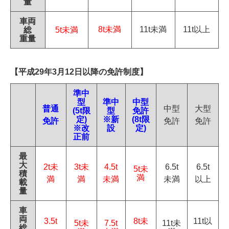
量
車両
8t未満
11t未満
11t以上
総
5t未満
重量
【平成29年3月12日以降の免許制度】
準中
型
準中
中型
普通
中型
大型
(5t限
型
免許
定)
※新
(8t限
免許
免許
免許
※改
設
定)
正前
最
大
2t未
3t未
4.5t
6.5t
6.5t
5t未
積
満
満
満
未満
未満
以上
載
量
車
両
3.5t
8t未
11t以
5t未
7.5t
11t未
総