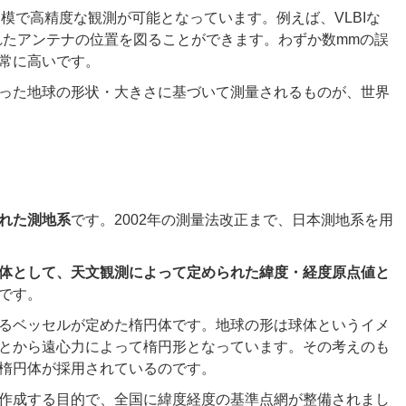
規模で高精度な観測が可能となっています。例えば、VLBIな
れたアンテナの位置を図ることができます。わずか数mmの誤
常に高いです。
った地球の形状・大きさに基づいて測量されるものが、世界
れた測地系
です。2002年の測量法改正まで、日本測地系を用
体として、天文観測によって定められた緯度・経度原点値と
です。
るベッセルが定めた楕円体です。地球の形は球体というイメ
とから遠心力によって楕円形となっています。その考えのも
楕円体が採用されているのです。
作成する目的で、全国に緯度経度の基準点網が整備されまし