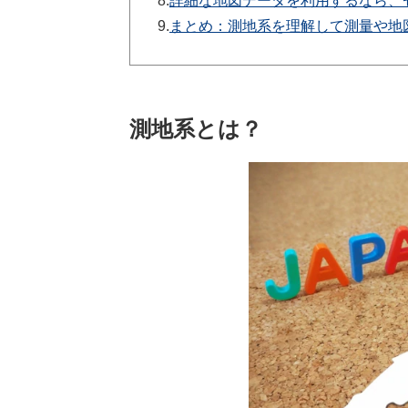
8.
詳細な地図データを利用するなら、
9.
まとめ：測地系を理解して測量や地
測地系とは？