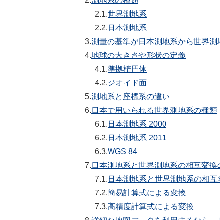
2.
測地系の種類
2.1.
世界測地系
2.2.
日本測地系
3.
測量の基準が日本測地系から世界測
4.
地球の大きさや形状の定義
4.1.
準拠楕円体
4.2.
ジオイド面
5.
測地系と座標系の違い
6.
日本で用いられる世界測地系の種類
6.1.
日本測地系 2000
6.2.
日本測地系 2011
6.3.
WGS 84
7.
日本測地系と世界測地系の相互変換
7.1.
日本測地系と世界測地系の相互
7.2.
簡易計算式による変換
7.3.
高精度計算式による変換