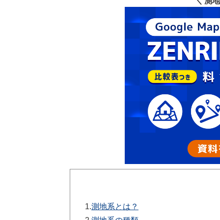
＼ 測
1.
測地系とは？