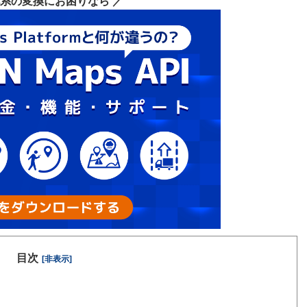
地系の変換にお困りなら ／
目次
[非表示]