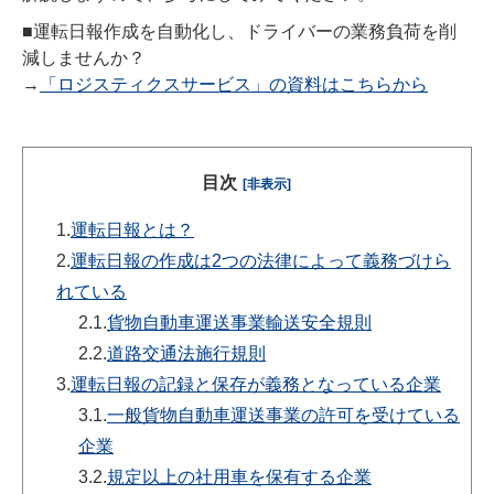
■運転日報作成を自動化し、ドライバーの業務負荷を削
減しませんか？
→
「ロジスティクスサービス」の資料はこちらから
目次
[非表示]
1.
運転日報とは？
2.
運転日報の作成は2つの法律によって義務づけら
れている
2.1.
貨物自動車運送事業輸送安全規則
2.2.
道路交通法施行規則
3.
運転日報の記録と保存が義務となっている企業
3.1.
一般貨物自動車運送事業の許可を受けている
企業
3.2.
規定以上の社用車を保有する企業