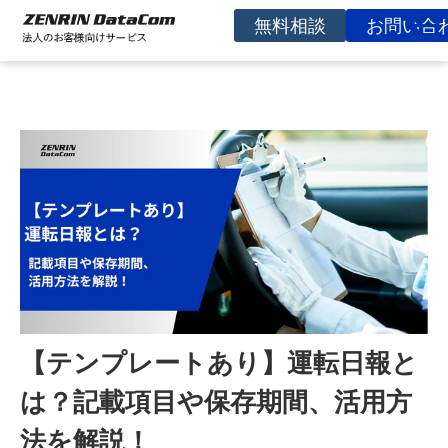
無料相談
お問い合
サービスを探す
事例
お役立ち資料
コラム
イベント
よくあるご質問
企業情報
【テンプレートあり】運転日報と
は？記載項目や保存期間、活用方
法を解説！