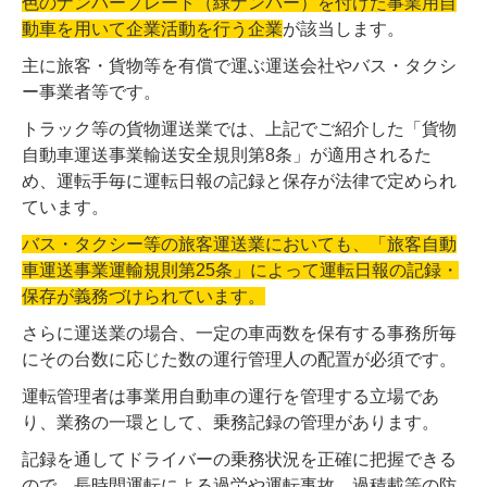
色のナンバープレート（緑ナンバー）を付けた事業用自
動車を用いて企業活動を行う企業
が該当します。
主に旅客・貨物等を有償で運ぶ運送会社やバス・タクシ
ー事業者等です。
トラック等の貨物運送業では、上記でご紹介した「貨物
自動車運送事業輸送安全規則第8条」が適用されるた
め、運転手毎に運転日報の記録と保存が法律で定められ
ています。
バス・タクシー等の旅客運送業においても、「旅客自動
車運送事業運輸規則第25条」によって運転日報の記録・
保存が義務づけられています。
さらに運送業の場合、一定の車両数を保有する事務所毎
にその台数に応じた数の運行管理人の配置が必須です。
運転管理者は事業用自動車の運行を管理する立場であ
り、業務の一環として、乗務記録の管理があります。
記録を通してドライバーの乗務状況を正確に把握できる
ので、長時間運転による過労や運転事故、過積載等の防