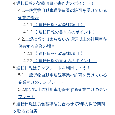
4.
運転日報の記載項目と書き方のポイント！
4.1.
一般貨物自動車運送事業の許可を受けている
企業の場合
4.1.1.
【 運転日報への記載項目 】
4.1.2.
【 運転日報の書き方のポイント 】
4.2.
上記に当てはまらないが規定以上の社用車を
保有する企業の場合
4.2.1.
【 運転日報への記載項目 】
4.2.2.
【 運転日報の書き方のポイント 】
5.
運転日報はテンプレートを利用しよう！
5.1.
一般貨物自動車運送事業の許可を受けている
企業向けのテンプレート
5.2.
規定以上の社用車を保有する企業向けのテン
プレート
6.
運転日報は労働基準法に合わせて3年の保管期間
を取ると確実