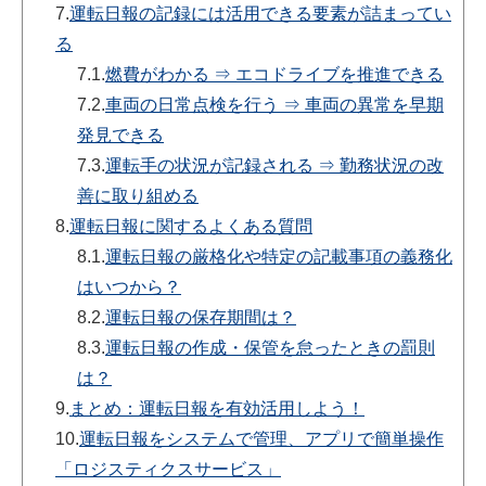
7.
運転日報の記録には活用できる要素が詰まってい
る
7.1.
燃費がわかる ⇒ エコドライブを推進できる
7.2.
車両の日常点検を行う ⇒ 車両の異常を早期
発見できる
7.3.
運転手の状況が記録される ⇒ 勤務状況の改
善に取り組める
8.
運転日報に関するよくある質問
8.1.
運転日報の厳格化や特定の記載事項の義務化
はいつから？
8.2.
運転日報の保存期間は？
8.3.
運転日報の作成・保管を怠ったときの罰則
は？
9.
まとめ：運転日報を有効活用しよう！
10.
運転日報をシステムで管理、アプリで簡単操作
「ロジスティクスサービス」