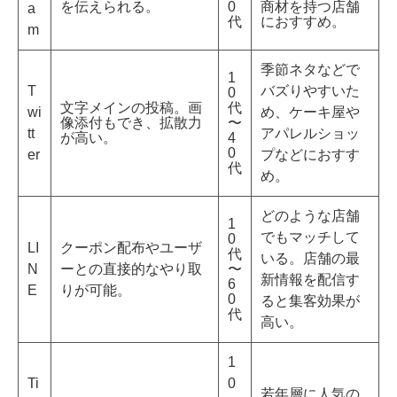
を伝えられる。
0
商材を持つ店舗
a
代
におすすめ。
m
季節ネタなどで
1
T
バズりやすいた
0
文字メインの投稿。画
代
wi
め、ケーキ屋や
像添付もでき、拡散力
〜
tt
アパレルショッ
が高い。
4
0
er
プなどにおすす
代
め。
どのような店舗
1
でもマッチして
0
LI
クーポン配布やユーザ
代
いる。店舗の最
N
ーとの直接的なやり取
〜
新情報を配信す
6
E
りが可能。
0
ると集客効果が
代
高い。
1
Ti
0
若年層に人気の