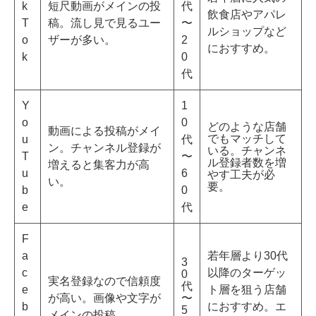
k
短尺動画がメインの投
代
飲食店やアパレ
T
稿。流し見で見るユー
〜
ルショップなど
o
ザーが多い。
2
におすすめ。
k
0
代
Y
1
o
0
どのような店舗
動画による投稿がメイ
でもマッチして
u
代
ン。チャンネル登録が
いる。チャンネ
T
〜
ル登録者数を増
増えると集客力が高
u
6
やす工夫が必
い。
要。
b
0
e
代
F
a
若年層より30代
3
c
以降のターゲッ
0
実名登録なので信頼度
代
e
ト層を狙う店舗
が高い。画像や文字が
〜
b
におすすめ。エ
5
メインの投稿。