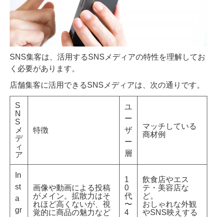
SNS集客は、活用するSNSメディアの特性を理解してお
く必要があります。
店舗集客に活用できるSNSメディアは、次の通りです。
S
ユ
N
ー
S
マッチしている
メ
特徴
ザ
商材例
デ
ー
ィ
層
ア
In
1
飲食店やエス
st
画像や動画による投稿
0
テ・美容店な
がメイン。拡散力はそ
代
ど。
a
れほど高くないが、視
〜
おしゃれな外観
gr
覚的に商品の魅力など
4
やSNS映えする