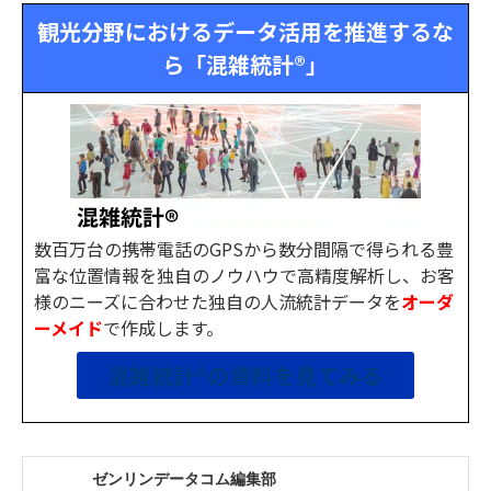
観光分野におけるデータ活用を推進するな
ら
「混雑統計®」
数百万台の携帯電話のGPSから数分間隔で得られる豊
富な位置情報を独自のノウハウで高精度解析し、お客
様のニーズに合わせた独自の人流統計データを
オーダ
ーメイド
で作成します。
混雑統計®の資料を見てみる
ゼンリンデータコム編集部