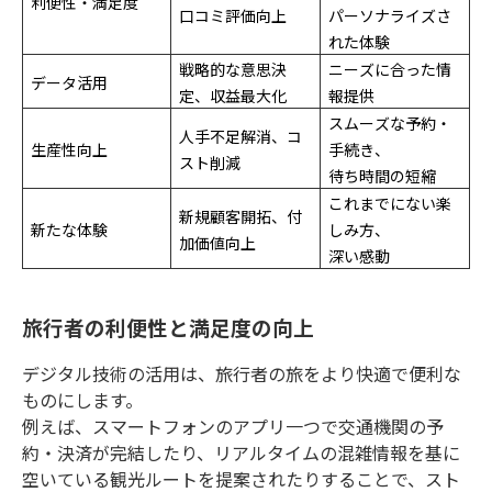
利便性・満足度
口コミ評価向上
パーソナライズさ
れた体験
戦略的な意思決
ニーズに合った情
データ活用
定、収益最大化
報提供
スムーズな予約・
人手不足解消、コ
生産性向上
手続き、
スト削減
待ち時間の短縮
これまでにない楽
新規顧客開拓、付
新たな体験
しみ方、
加価値向上
深い感動
旅行者の利便性と満足度の向上
デジタル技術の活用は、旅行者の旅をより快適で便利な
ものにします。
例えば、スマートフォンのアプリ一つで交通機関の予
約・決済が完結したり、リアルタイムの混雑情報を基に
空いている観光ルートを提案されたりすることで、スト