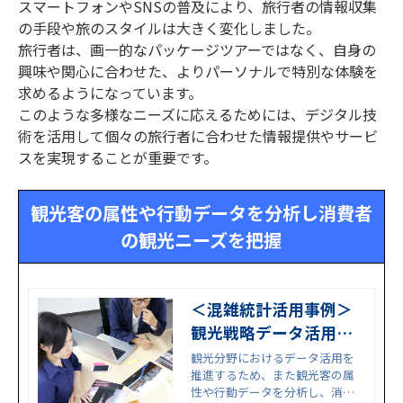
スマートフォンやSNSの普及により、旅行者の情報収集
の手段や旅のスタイルは大きく変化しました。
旅行者は、画一的なパッケージツアーではなく、自身の
興味や関心に合わせた、よりパーソナルで特別な体験を
求めるようになっています。
このような多様なニーズに応えるためには、デジタル技
術を活用して個々の旅行者に合わせた情報提供やサービ
スを実現することが重要です。
観光客の属性や行動データを分析し消費者
の観光ニーズを把握
＜混雑統計活用事例＞
観光戦略データ活用｜
山形県 様｜ゼンリンデ
観光分野におけるデータ活用を
推進するため、また観光客の属
ータコム
性や行動データを分析し、消費