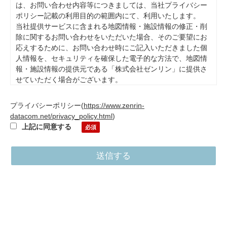
は、お問い合わせ内容等につきましては、当社プライバシー
ポリシー記載の利用目的の範囲内にて、利用いたします。
当社提供サービスに含まれる地図情報・施設情報の修正・削
除に関するお問い合わせをいただいた場合、そのご要望にお
応えするために、お問い合わせ時にご記入いただきました個
人情報を、セキュリティを確保した電子的な方法で、地図情
報・施設情報の提供元である「株式会社ゼンリン」に提供さ
せていただく場合がございます。
また、本目的の範囲内で委託先に開示をする場合がありま
す。当社が必要とする情報をご提供頂かない場合ご要望にお
プライバシーポリシー
(
https://www.zenrin-
応えできない場合がございます。お客様は、個人情報の開示
datacom.net/privacy_policy.html
)
等、苦情・相談をする事ができますので、もしございました
上記に同意する
らprivacy@zenrin-datacom.netまでご連絡下さい。その他個
人情報の取扱いについてはプライバシーポリシーをご確認く
ださい。
株式会社ゼンリンデータコム 情報管理委員会 委員長 個人
情報保護管理者