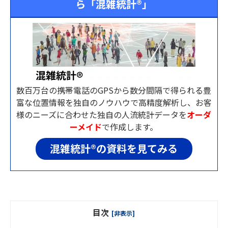
ら
「混雑統計®」
数百万台の携帯電話のGPSから数分間隔で得られる豊
富な位置情報を独自のノウハウで高精度解析し、お客
様のニーズに合わせた独自の人流統計データを
オーダ
ーメイド
で作成します。
混雑統計®の資料を見てみる
目次
[非表示]