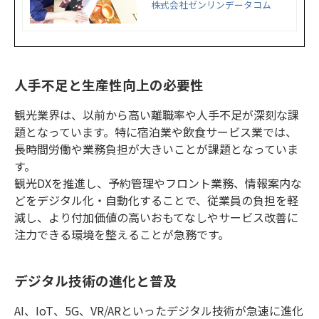
者の観光ニーズを把握するため
株式会社ゼンリンデータコム
人流データを活用した事例です。
人手不足と生産性向上の必要性
観光業界は、以前から高い離職率や人手不足が深刻な課
題となっています。特に宿泊業や飲食サービス業では、
長時間労働や業務負担が大きいことが課題となっていま
す。
観光DXを推進し、予約管理やフロント業務、情報案内な
どをデジタル化・自動化することで、従業員の負担を軽
減し、より付加価値の高いおもてなしやサービス改善に
注力できる環境を整えることが急務です。
デジタル技術の進化と普及
AI、IoT、5G、VR/ARといったデジタル技術が急速に進化