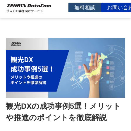
無料相談
お問い合
サービスを探す
事例
お役立ち資料
コラム
イベント
よくあるご質問
企業情報
観光DXの成功事例5選！メリット
や推進のポイントを徹底解説