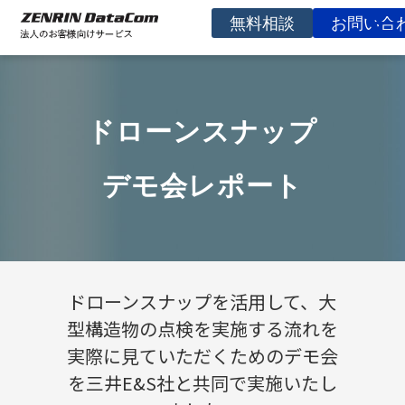
無料相談
お問い合
サービスを探す
事例
ドローンスナップ
お役立ち資料
コラム
デモ会レポート
イベント
よくあるご質問
企業情報
ドローンスナップを活用して、大
型構造物の点検を実施する流れを
実際に見ていただくためのデモ会
を三井E&S社と共同で実施いたし