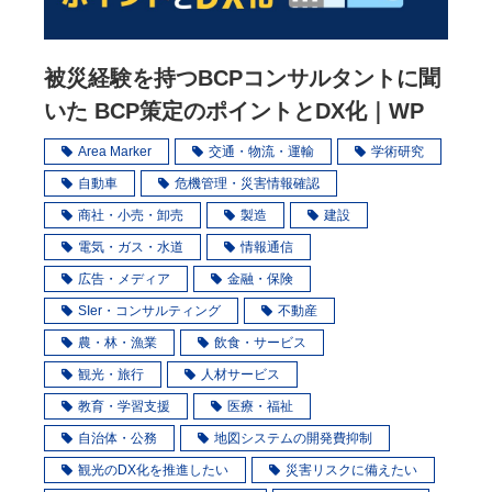
被災経験を持つBCPコンサルタントに聞
いた BCP策定のポイントとDX化｜WP
Area Marker
交通・物流・運輸
学術研究
自動車
危機管理・災害情報確認
商社・小売・卸売
製造
建設
電気・ガス・水道
情報通信
広告・メディア
金融・保険
SIer・コンサルティング
不動産
農・林・漁業
飲食・サービス
観光・旅行
人材サービス
教育・学習支援
医療・福祉
自治体・公務
地図システムの開発費抑制
観光のDX化を推進したい
災害リスクに備えたい