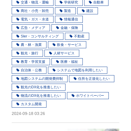
交通・物流・運輸
学術研究
自動車
商社・小売・卸売
製造
建設
電気・ガス・水道
情報通信
広告・メディア
金融・保険
SIer・コンサルティング
不動産
農・林・漁業
飲食・サービス
観光・旅行
人材サービス
教育・学習支援
医療・福祉
自治体・公務
システムで地図を利用したい
地図システムの開発費抑制
住所を正規化したい
観光のDX化を推進したい
物流のDX化を推進したい
ホワイトペーパー
カスタム開発
2024-09-18 03:26