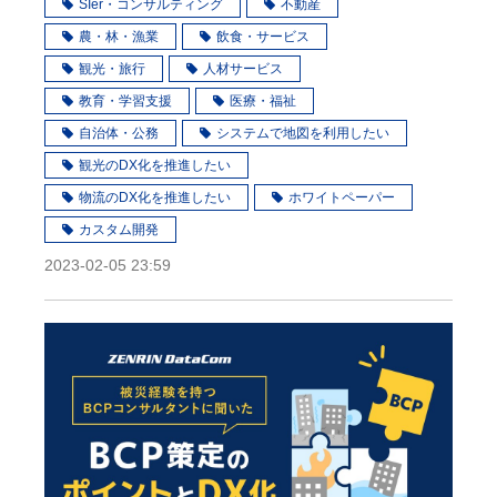
SIer・コンサルティング
不動産
農・林・漁業
飲食・サービス
観光・旅行
人材サービス
教育・学習支援
医療・福祉
自治体・公務
システムで地図を利用したい
観光のDX化を推進したい
物流のDX化を推進したい
ホワイトペーパー
カスタム開発
2023-02-05 23:59