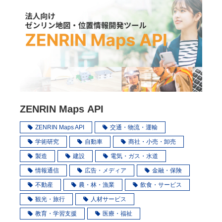
ZENRIN Maps API
ZENRIN Maps API
交通・物流・運輸
学術研究
自動車
商社・小売・卸売
製造
建設
電気・ガス・水道
情報通信
広告・メディア
金融・保険
不動産
農・林・漁業
飲食・サービス
観光・旅行
人材サービス
教育・学習支援
医療・福祉