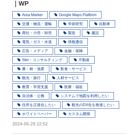
｜WP
Area Marker
Google Maps Platform
交通・物流・運輸
学術研究
自動車
商社・小売・卸売
製造
建設
電気・ガス・水道
情報通信
広告・メディア
金融・保険
SIer・コンサルティング
不動産
農・林・漁業
飲食・サービス
観光・旅行
人材サービス
教育・学習支援
医療・福祉
自治体・公務
システムで地図を利用したい
住所を正規化したい
観光のDX化を推進したい
ホワイトペーパー
カスタム開発
2024-05-29 22:52