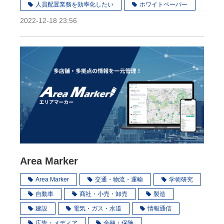
人員配置業務を効率化したい
ホワイトペーパー
2022-12-18 23:56
Area Marker
Area Marker
交通・物流・運輸
学術研究
自動車
商社・小売・卸売
製造
建設
電気・ガス・水道
情報通信
広告・メディア
金融・保険